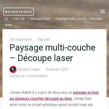
Skip
to
NICOLE FODALE
content
Home
Fab Lab
Découpe laser
Paysage multi-couche – Découpe
laser
Découpe laser
/
Fab Lab
Paysage multi-couche
– Découpe laser
Nicole Fodale
19 janvier 2021
Laisser un commentaire
J’avais réalisé il y a plus de deux ans, un
paysage en bois
sur plusieurs couches découpé au laser
. J’avais bien
aimé créer ce projet artistique assez simple mais qui