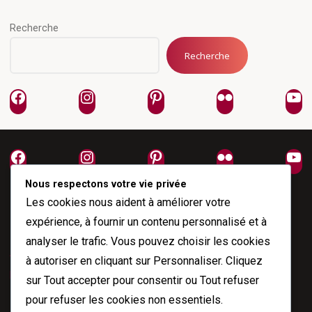
Recherche
Recherche
Facebook
Instagram
Pinterest
Flickr
Yo
Facebook
Instagram
Pinterest
Flickr
Yo
Nous respectons votre vie privée
Les cookies nous aident à améliorer votre
expérience, à fournir un contenu personnalisé et à
analyser le trafic. Vous pouvez choisir les cookies
À propos
à autoriser en cliquant sur
Personnaliser
. Cliquez
Me joindre
sur
Tout accepter
pour consentir ou
Tout refuser
pour refuser les cookies non essentiels.