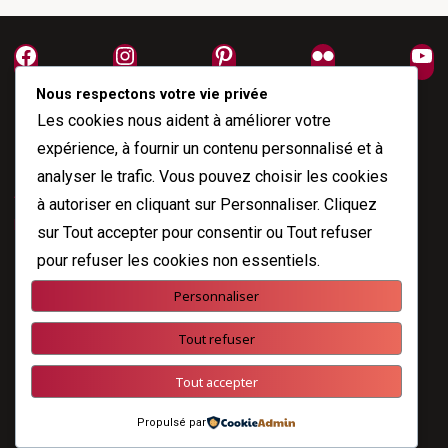
Facebook
Instagram
Pinterest
Flickr
Yo
Nous respectons votre vie privée
Les cookies nous aident à améliorer votre
expérience, à fournir un contenu personnalisé et à
analyser le trafic. Vous pouvez choisir les cookies
À propos
à autoriser en cliquant sur
Personnaliser
. Cliquez
Me joindre
sur
Tout accepter
pour consentir ou
Tout refuser
pour refuser les cookies non essentiels.
Personnaliser
Propulsé par
Esotera
&
WordPress
.
Tout refuser
©2026 Nicole Fodale
Tout accepter
Propulsé par