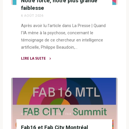
Notre force, notre plus grande
faiblesse
6 AOÛT 2026
Après avoir lu l’article dans La Presse | Quand
l’IA mène à la psychose, concernant le
témoignage de ce chercheur en intelligence
artificielle, Philippe Beaudoin,…
LIRE LA SUITE
"Notre
force,
notre
plus
grande
faiblesse"
ACTUALITÉ
/
FAB CITY
/
FAB LAB
Fab16 et Fab City Montréal