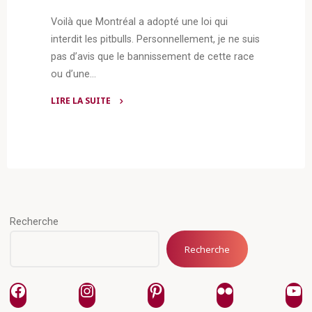
Voilà que Montréal a adopté une loi qui
interdit les pitbulls. Personnellement, je ne suis
pas d’avis que le bannissement de cette race
ou d’une…
LIRE LA SUITE
"Ne
soyons
pas
naïfs
et
soyons
prudents!"
Recherche
Recherche
Facebook
Instagram
Pinterest
Flickr
Yo