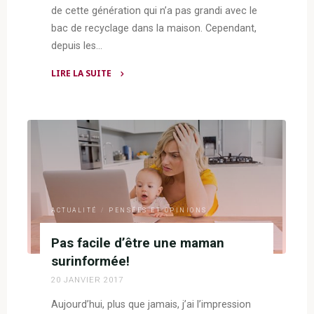
de cette génération qui n’a pas grandi avec le
bac de recyclage dans la maison. Cependant,
depuis les…
LIRE LA SUITE
"Le
pacte
pour
la
transition"
ACTUALITÉ
/
PENSÉES ET OPINIONS
Pas facile d’être une maman
surinformée!
20 JANVIER 2017
Aujourd’hui, plus que jamais, j’ai l’impression