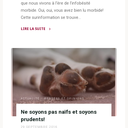
que nous vivons à l’ère de l’infobésité
morbide. Oui, oui, vous avez bien lu morbide!
Cette surinformation se trouve…
LIRE LA SUITE
"Pas
facile
d’être
une
maman
surinformée!"
ACTUALITÉ
/
PENSÉES ET OPINIONS
Ne soyons pas naïfs et soyons
prudents!
29 SEPTEMBRE 2016