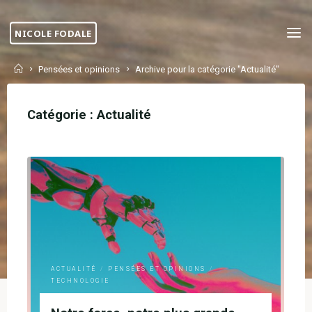
Skip
to
NICOLE FODALE
content
Home
Pensées et opinions
Archive pour la catégorie "Actualité"
Catégorie :
Actualité
ACTUALITÉ
/
PENSÉES ET OPINIONS
/
TECHNOLOGIE