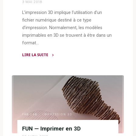
3 MAI 2018
L’impression 3D implique l’utilisation d’un
fichier numérique destiné à ce type
d’impression. Normalement, les modèles
imprimables en 3D se trouvent à être dans un
format…
LIRE LA SUITE
"Impression
3D
:
sites
de
partage
de
fichiers
FAB LAB
/
IMPRESSION 3D
numériques"
FUN — Imprimer en 3D