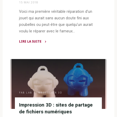
15 MAI 2018
Voici ma première véritable réparation d’un
jouet qui aurait sans aucun doute fini aux
poubelles ou peut-être que quelqu’un aurait
voulu le réparer avec le fameux…
LIRE LA SUITE
"Impression
3D
:
réparation
d’un
jouet
musical"
FAB LAB
/
IMPRESSION 3D
Impression 3D : sites de partage
de fichiers numériques