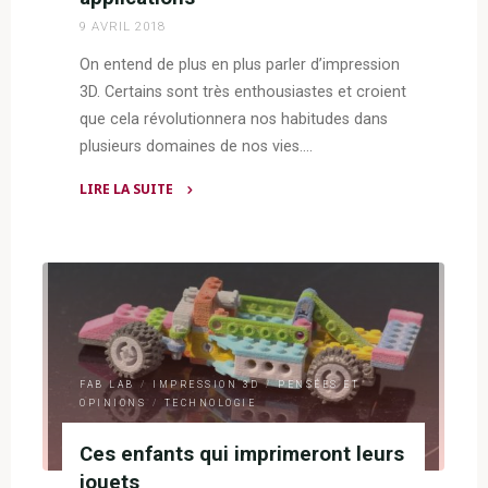
9 AVRIL 2018
On entend de plus en plus parler d’impression
3D. Certains sont très enthousiastes et croient
que cela révolutionnera nos habitudes dans
plusieurs domaines de nos vies.…
LIRE LA SUITE
"Impression
3D
:
un
procédé
de
fabrication
FAB LAB
/
IMPRESSION 3D
/
PENSÉES ET
aux
OPINIONS
/
TECHNOLOGIE
multiples
applications"
Ces enfants qui imprimeront leurs
jouets