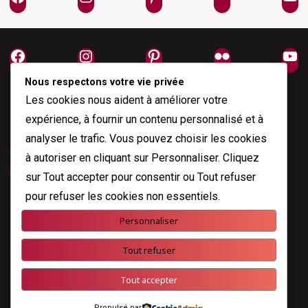
Facebook
Instagram
Pinterest
Flickr
Yo
Nous respectons votre vie privée
Les cookies nous aident à améliorer votre
expérience, à fournir un contenu personnalisé et à
analyser le trafic. Vous pouvez choisir les cookies
À propos
à autoriser en cliquant sur
Personnaliser
. Cliquez
Me joindre
sur
Tout accepter
pour consentir ou
Tout refuser
pour refuser les cookies non essentiels.
Personnaliser
Propulsé par
Esotera
&
WordPress
.
Tout refuser
©2026 Nicole Fodale
Tout accepter
Propulsé par