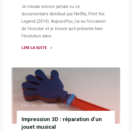
Je n’avais encore jamais vu ce
documentaire distribué par Netflix, Print the
Legend (2014). Aujourd’hui, j’ai eu l’occasion
de l’écouter et je trouve qu’il présente bien
l’évolution dans…
LIRE LA SUITE
"Print
the
Legend
–
La
révolution
de
l’impression
FAB LAB
/
IMPRESSION 3D
3D"
Impression 3D : réparation d’un
jouet musical