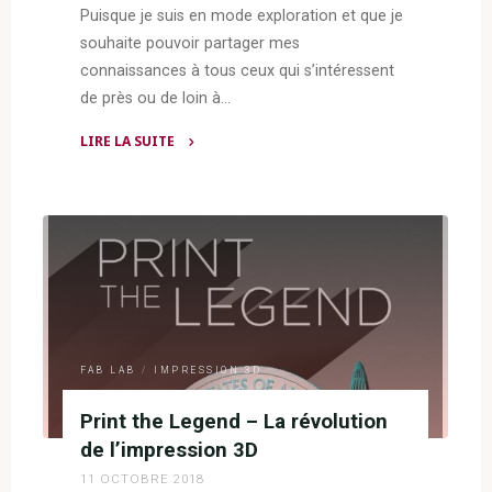
Puisque je suis en mode exploration et que je
souhaite pouvoir partager mes
connaissances à tous ceux qui s’intéressent
de près ou de loin à…
LIRE LA SUITE
"Impression
3D
:
la
lithophanie"
FAB LAB
/
IMPRESSION 3D
Print the Legend – La révolution
de l’impression 3D
11 OCTOBRE 2018