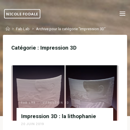
Skip
to
NICOLE FODALE
content
Home
Fab Lab
Archive pour la catégorie "Impression 3D"
Catégorie :
Impression 3D
FAB LAB
/
IMPRESSION 3D
Impression 3D : la lithophanie
20 JUIN 2019