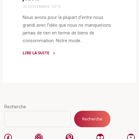
30 NOVEMBRE 2013
Nous avons pour la plupart d’entre nous
grandi avec l’idée que nous ne manquerions
jamais de rien en terme de biens de
consommation. Notre mode…
LIRE LA SUITE
"Ces
enfants
qui
imprimeront
leurs
jouets"
Recherche
Recherche
Facebook
Instagram
Pinterest
Flickr
Yo