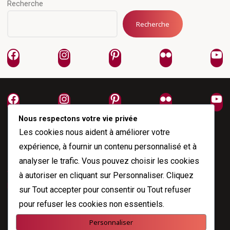
Recherche
Recherche
Facebook
Instagram
Pinterest
Flickr
Yo
Facebook
Instagram
Pinterest
Flickr
Yo
Nous respectons votre vie privée
Les cookies nous aident à améliorer votre
expérience, à fournir un contenu personnalisé et à
analyser le trafic. Vous pouvez choisir les cookies
À propos
à autoriser en cliquant sur
Personnaliser
. Cliquez
Me joindre
sur
Tout accepter
pour consentir ou
Tout refuser
pour refuser les cookies non essentiels.
Personnaliser
Propulsé par
Esotera
&
WordPress
.