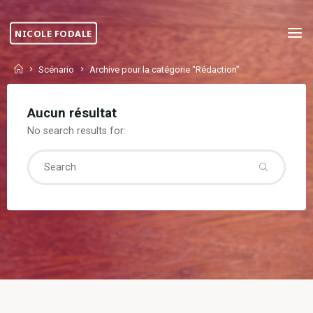
Skip
to
NICOLE FODALE
content
Home
Scénario
Archive pour la catégorie "Rédaction"
Aucun résultat
No search results for:
Searc
for: