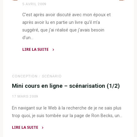
5 AVRIL 2009
C’est après avoir discuté avec mon époux et
après avoir lu en partie un livre qu’il m’a
suggéré, que j’ai réalisé que j’avais besoin
d’un…
LIRE LA SUITE
"Comment
structurer
ses
CONCEPTION
/
SCÉNARIO
idées?"
Mini cours en ligne – scénarisation (1/2)
17 MARS 2009
En navigant sur le Web à la recherche de je ne sais plus
trop quoi, je suis tombée sur la page de Ron Becks, un…
LIRE LA SUITE
"Mini