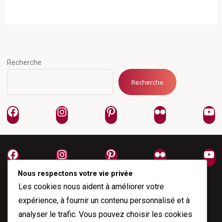
cours
en
ligne
–
scénarisation
Recherche
(1/2)"
Recherche
Facebook
Instagram
Pinterest
Flickr
Yo
Facebook
Instagram
Pinterest
Flickr
Yo
Nous respectons votre vie privée
Les cookies nous aident à améliorer votre
expérience, à fournir un contenu personnalisé et à
analyser le trafic. Vous pouvez choisir les cookies