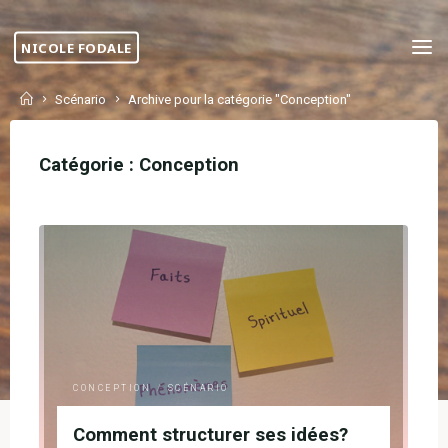
Skip
to
NICOLE FODALE
content
Home
Scénario
Archive pour la catégorie "Conception"
Catégorie :
Conception
CONCEPTION
/
SCÉNARIO
Comment structurer ses idées?