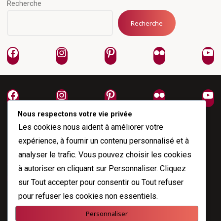
Recherche
Recherche
Facebook
Instagram
Pinterest
Flickr
Yo
Facebook
Instagram
Pinterest
Flickr
Yo
Nous respectons votre vie privée
Les cookies nous aident à améliorer votre
expérience, à fournir un contenu personnalisé et à
analyser le trafic. Vous pouvez choisir les cookies
À propos
à autoriser en cliquant sur
Personnaliser
. Cliquez
Me joindre
sur
Tout accepter
pour consentir ou
Tout refuser
pour refuser les cookies non essentiels.
Personnaliser
Propulsé par
Esotera
&
WordPress
.