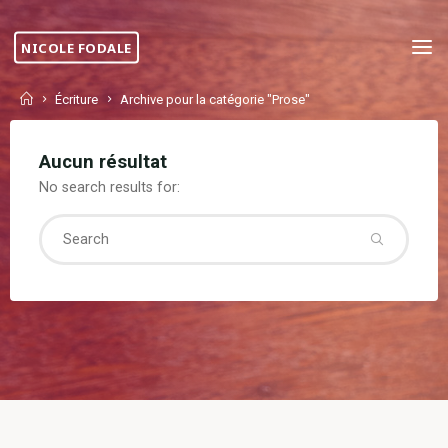
Skip
to
NICOLE FODALE
content
Home
Écriture
Archive pour la catégorie "Prose"
Aucun résultat
No search results for:
Searc
for: