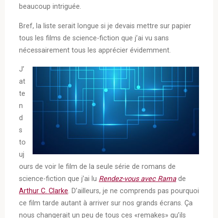
beaucoup intriguée.
Bref, la liste serait longue si je devais mettre sur papier
tous les films de science-fiction que j’ai vu sans
nécessairement tous les apprécier évidemment.
J’
at
te
n
d
s
to
uj
ours de voir le film de la seule série de romans de
science-fiction que j’ai lu
Rendez-vous avec Rama
de
Arthur C. Clarke
. D’ailleurs, je ne comprends pas pourquoi
ce film tarde autant à arriver sur nos grands écrans. Ça
nous changerait un peu de tous ces «remakes» qu’ils