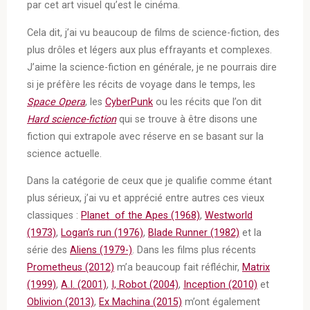
par cet art visuel qu’est le cinéma.
Cela dit, j’ai vu beaucoup de films de science-fiction, des
plus drôles et légers aux plus effrayants et complexes.
J’aime la science-fiction en générale, je ne pourrais dire
si je préfère les récits de voyage dans le temps, les
Space Opera
, les
CyberPunk
ou les récits que l’on dit
Hard science-fiction
qui se trouve à être disons une
fiction qui extrapole avec réserve en se basant sur la
science actuelle.
Dans la catégorie de ceux que je qualifie comme étant
plus sérieux, j’ai vu et apprécié entre autres ces vieux
classiques :
Planet of the Apes (1968)
,
Westworld
(1973)
,
Logan’s run (1976)
,
Blade Runner (1982)
et la
série des
Aliens (1979-)
. Dans les films plus récents
Prometheus (2012)
m’a beaucoup fait réfléchir,
Matrix
(1999)
,
A.I. (2001)
,
I, Robot (2004)
,
Inception (2010)
et
Oblivion (2013)
,
Ex Machina (2015)
m’ont également