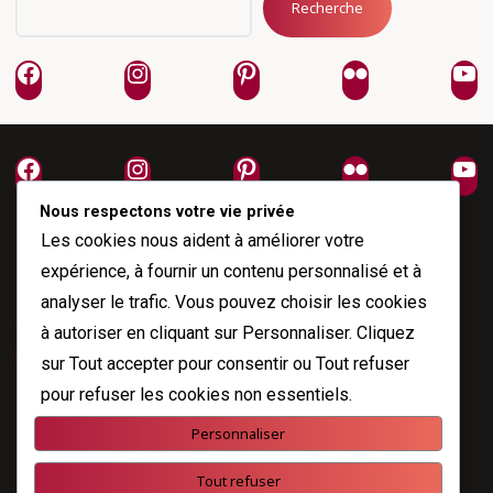
Recherche
Facebook
Instagram
Pinterest
Flickr
Yo
Facebook
Instagram
Pinterest
Flickr
Yo
Nous respectons votre vie privée
Les cookies nous aident à améliorer votre
expérience, à fournir un contenu personnalisé et à
analyser le trafic. Vous pouvez choisir les cookies
À propos
à autoriser en cliquant sur
Personnaliser
. Cliquez
Me joindre
sur
Tout accepter
pour consentir ou
Tout refuser
pour refuser les cookies non essentiels.
Personnaliser
Propulsé par
Esotera
&
WordPress
.
Tout refuser