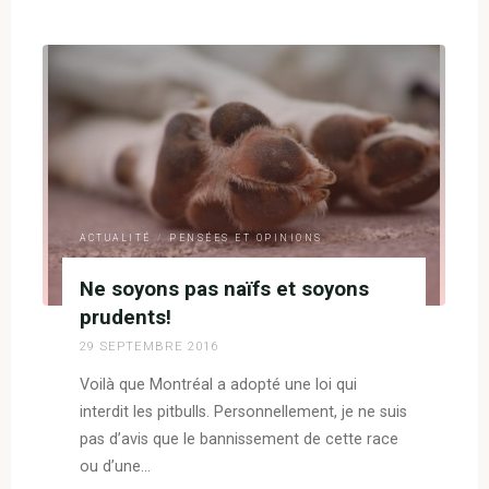
science-
fiction,
ça
m’intéresse!"
ACTUALITÉ
/
PENSÉES ET OPINIONS
Ne soyons pas naïfs et soyons
prudents!
29 SEPTEMBRE 2016
Voilà que Montréal a adopté une loi qui
interdit les pitbulls. Personnellement, je ne suis
pas d’avis que le bannissement de cette race
ou d’une…