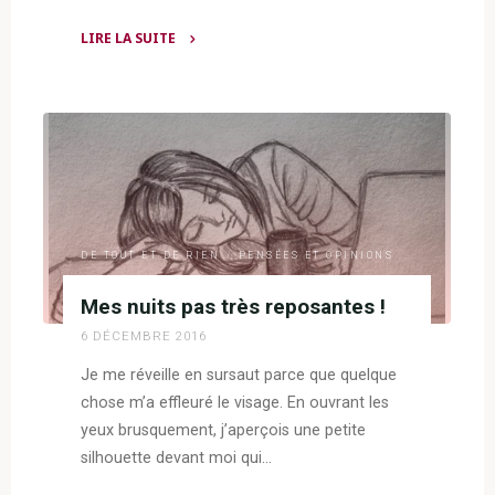
LIRE LA SUITE
"Pas
facile
d’être
une
maman
surinformée!"
DE TOUT ET DE RIEN
/
PENSÉES ET OPINIONS
Mes nuits pas très reposantes !
6 DÉCEMBRE 2016
Je me réveille en sursaut parce que quelque
chose m’a effleuré le visage. En ouvrant les
yeux brusquement, j’aperçois une petite
silhouette devant moi qui…