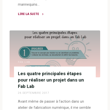
mannequins…
LIRE LA SUITE
"Fusion
360
–
Une
belle
découverte"
FAB LAB
Les quatre principales étapes
pour réaliser un projet dans un
Fab Lab
26 SEPTEMBRE 2017
Avant même de passer à l’action dans un
atelier de fabrication numérique, il me semble