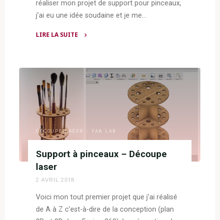
réaliser mon projet de support pour pinceaux,
j’ai eu une idée soudaine et je me…
LIRE LA SUITE
"Art
en
bois
–
Découpe
laser"
DÉCOUPE LASER
/
FAB LAB
Support à pinceaux – Découpe
laser
2 AVRIL 2018
Voici mon tout premier projet que j’ai réalisé
de A à Z c’est-à-dire de la conception (plan