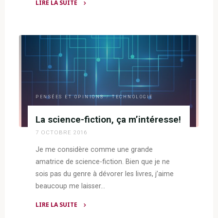
LIRE LA SUITE
"Mes
nuits
pas
très
reposantes
!"
PENSÉES ET OPINIONS
/
TECHNOLOGIE
La science-fiction, ça m’intéresse!
7 OCTOBRE 2016
Je me considère comme une grande
amatrice de science-fiction. Bien que je ne
sois pas du genre à dévorer les livres, j’aime
beaucoup me laisser…
LIRE LA SUITE
"La