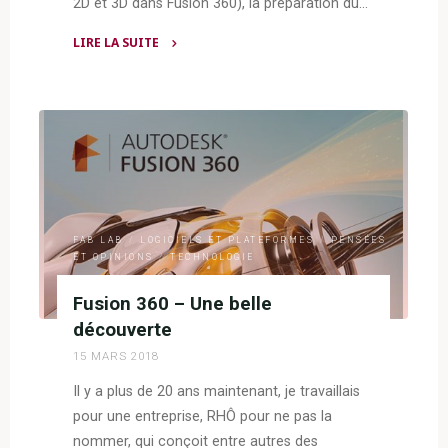
2D et 3D dans Fusion 360), la préparation du…
LIRE LA SUITE
"Support
à
pinceaux
–
Découpe
laser"
FAB LAB
/
LOGICIELS ET PLATEFORMES
/
PENSÉES
ET OPINIONS
/
TECHNOLOGIE
Fusion 360 – Une belle
découverte
15 MARS 2018
Il y a plus de 20 ans maintenant, je travaillais
pour une entreprise, RHÔ pour ne pas la
nommer, qui conçoit entre autres des