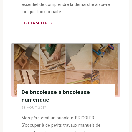
essentiel de comprendre la démarche à suivre
lorsque l’on souhaite…
LIRE LA SUITE
"Les
quatre
principales
étapes
pour
réaliser
un
projet
FAB LAB
dans
De bricoleuse à bricoleuse
un
numérique
Fab
Lab"
28 AOÛT 2017
Mon père était un bricoleur. BRICOLER :
S’occuper à de petits travaux manuels de