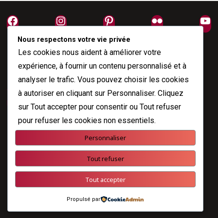
Facebook
Instagram
Pinterest
Flickr
Yo
Nous respectons votre vie privée
Les cookies nous aident à améliorer votre
expérience, à fournir un contenu personnalisé et à
analyser le trafic. Vous pouvez choisir les cookies
À propos
à autoriser en cliquant sur
Personnaliser
. Cliquez
Me joindre
sur
Tout accepter
pour consentir ou
Tout refuser
pour refuser les cookies non essentiels.
Personnaliser
Propulsé par
Esotera
&
WordPress
.
Tout refuser
©2026 Nicole Fodale
Tout accepter
Propulsé par