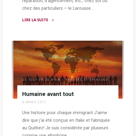
réparation, d’agencement, etc., chez soi ou
chez des particuliers.— le Larousse…
LIRE LA SUITE
"De
bricoleuse
à
bricoleuse
numérique"
DE TOUT ET DE RIEN
/
PENSÉES ET OPINIONS
Humaine avant tout
9 MARS 2017
Une histoire pour chaque immigrant J’aime
dire que j’ai été conçue en Italie et fabriquée
au Québec! Je suis considérée par plusieurs
comme une allophone,…