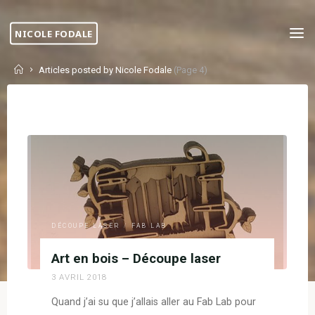
Skip
to
NICOLE FODALE
content
Home
Articles posted by Nicole Fodale
(Page 4)
DÉCOUPE LASER
/
FAB LAB
Art en bois – Découpe laser
3 AVRIL 2018
Quand j’ai su que j’allais aller au Fab Lab pour