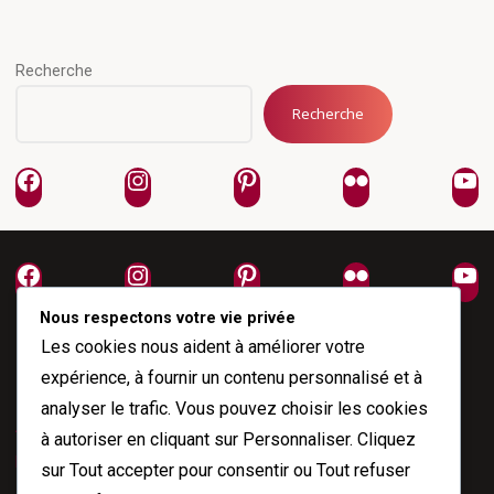
globalement
publications
connectée"
Recherche
Recherche
Facebook
Instagram
Pinterest
Flickr
Yo
Facebook
Instagram
Pinterest
Flickr
Yo
Nous respectons votre vie privée
Les cookies nous aident à améliorer votre
expérience, à fournir un contenu personnalisé et à
analyser le trafic. Vous pouvez choisir les cookies
À propos
à autoriser en cliquant sur
Personnaliser
. Cliquez
Me joindre
sur
Tout accepter
pour consentir ou
Tout refuser