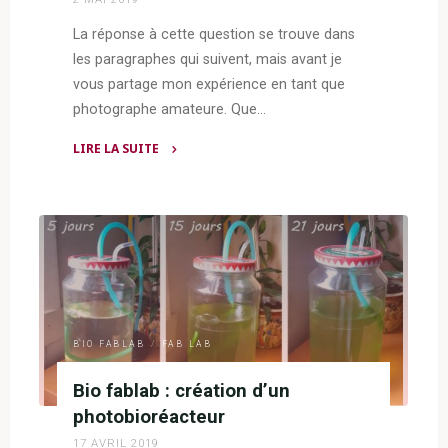
La réponse à cette question se trouve dans
les paragraphes qui suivent, mais avant je
vous partage mon expérience en tant que
photographe amateure. Que…
LIRE LA SUITE
"La
photographie
sans
ombre,
pourquoi?"
BIO FABLAB
/
FAB LAB
Bio fablab : création d’un
photobioréacteur
17 AVRIL 2019