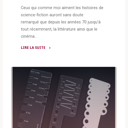
Ceux qui comme moi aiment les histoires de
science-fiction auront sans doute
remarqué que depuis les années 70 jusqu’à
tout récemment, la littérature ainsi que le
cinéma…
LIRE LA SUITE
"Solarpunk
:
le
soleil
et
l’espoir
surplombent
sur
le
désespoir"