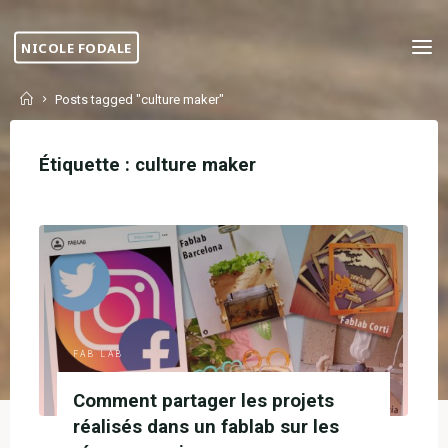
Skip
to
NICOLE FODALE
content
Home
Posts tagged "culture maker"
Étiquette :
culture maker
FAB LAB
Comment partager les projets
réalisés dans un fablab sur les