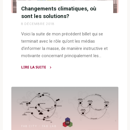
Changements climatiques, où
sont les solutions?
8 DÉCEMBRE 2018
Voici la suite de mon précédent billet qui se
terminait avec le rôle qu’ont les médias
d’informer la masse, de manière instructive et
motivante concernant principalement les…
LIRE LA SUITE
"Changements
climatiques,
où
sont
les
solutions?"
FAB CITY
/
FAB LAB