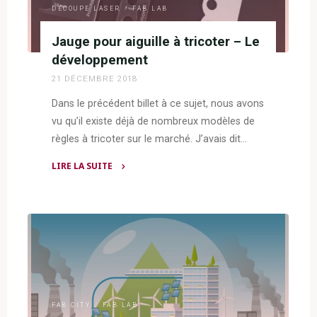
DÉCOUPE LASER
/
FAB LAB
Jauge pour aiguille à tricoter – Le
développement
21 DÉCEMBRE 2018
Dans le précédent billet à ce sujet, nous avons
vu qu’il existe déjà de nombreux modèles de
règles à tricoter sur le marché. J’avais dit…
LIRE LA SUITE
"Jauge
pour
aiguille
à
tricoter
–
Le
développement"
FAB CITY
/
FAB LAB