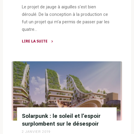
Le projet de jauge à aiguilles s’est bien
déroulé. De la conception à la production ce
fut un projet qui m’a permis de passer par les
quatre…
LIRE LA SUITE
"Jauge
pour
aiguille
à
tricoter
–
La
conclusion"
FAB CITY
/
FAB LAB
Solarpunk : le soleil et l’espoir
surplombent sur le désespoir
2 JANVIER 2019