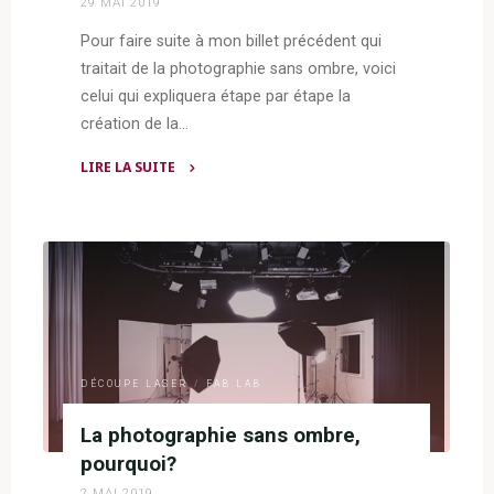
29 MAI 2019
sociaux"
Pour faire suite à mon billet précédent qui
traitait de la photographie sans ombre, voici
celui qui expliquera étape par étape la
création de la…
LIRE LA SUITE
"Boîte
à
lumière
–
Découpe
laser"
DÉCOUPE LASER
/
FAB LAB
La photographie sans ombre,
pourquoi?
2 MAI 2019