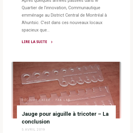
Après quelques années passées dans le
Quartier de l’innovation, Communautique
emménage au District Central de Montréal à
Ahuntsic. C’est dans ces nouveaux locaux
spacieux que…
LIRE LA SUITE
"Un
bio
fablab
chez
échofab"
DÉCOUPE LASER
/
FAB LAB
Jauge pour aiguille à tricoter – La
conclusion
5 AVRIL 2019