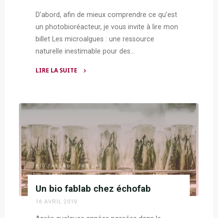
D’abord, afin de mieux comprendre ce qu’est
un photobioréacteur, je vous invite à lire mon
billet Les microalgues : une ressource
naturelle inestimable pour des…
LIRE LA SUITE
"Bio
fablab
:
création
d’un
photobioréacteur"
BIO FABLAB
/
FAB LAB
Un bio fablab chez échofab
16 AVRIL 2019