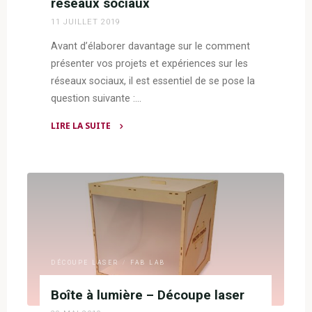
réseaux sociaux
11 JUILLET 2019
Avant d’élaborer davantage sur le comment
présenter vos projets et expériences sur les
réseaux sociaux, il est essentiel de se pose la
question suivante :…
LIRE LA SUITE
"Comment
partager
les
projets
réalisés
dans
un
fablab
DÉCOUPE LASER
/
FAB LAB
sur
les
Boîte à lumière – Découpe laser
réseaux