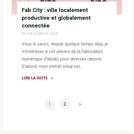
Fab City : ville localement
productive et globalement
connectée
30 NOVEMBRE 2018
Vous le savez, depuis quelque temps déjà, je
m’intéresse à cet univers de la fabrication
numérique (fablab) pour diverses raisons.
D’abord, mon intérêt initial est…
LIRE LA SUITE
"Fab
City
:
1
2
ville
Pagination
localement
productive
des
et