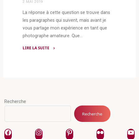
2 MAI 2019
La réponse à cette question se trouve dans
les paragraphes qui suivent, mais avant je
vous partage mon expérience en tant que
photographe amateure. Que…
LIRE LA SUITE
"La
photographie
sans
ombre,
pourquoi?"
Recherche
Recherche
Facebook
Instagram
Pinterest
Flickr
Yo