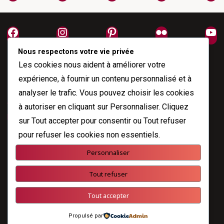
Facebook
Instagram
Pinterest
Flickr
Yo
Nous respectons votre vie privée
Les cookies nous aident à améliorer votre
expérience, à fournir un contenu personnalisé et à
analyser le trafic. Vous pouvez choisir les cookies
À propos
à autoriser en cliquant sur
Personnaliser
. Cliquez
Me joindre
sur
Tout accepter
pour consentir ou
Tout refuser
pour refuser les cookies non essentiels.
Personnaliser
Propulsé par
Esotera
&
WordPress
.
Tout refuser
©2026 Nicole Fodale
Tout accepter
Propulsé par