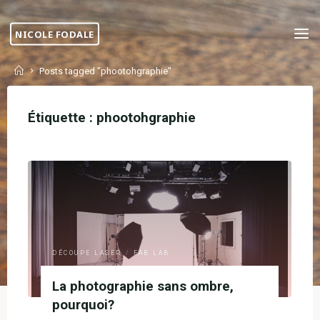
Skip
to
NICOLE FODALE
content
Home
Posts tagged "phootohgraphie"
Étiquette :
phootohgraphie
DÉCOUPE LASER
/
FAB LAB
La photographie sans ombre,
pourquoi?