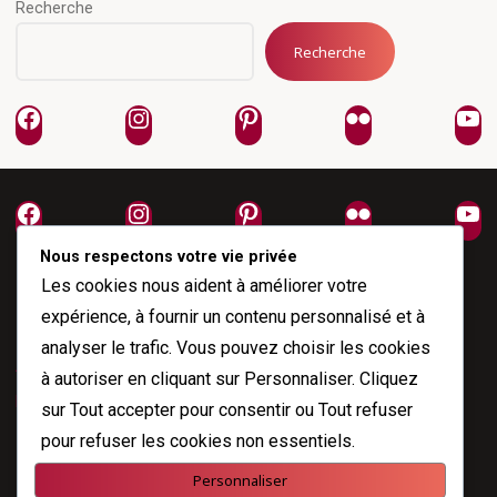
Recherche
Recherche
Facebook
Instagram
Pinterest
Flickr
Yo
Facebook
Instagram
Pinterest
Flickr
Yo
Nous respectons votre vie privée
Les cookies nous aident à améliorer votre
expérience, à fournir un contenu personnalisé et à
analyser le trafic. Vous pouvez choisir les cookies
À propos
à autoriser en cliquant sur
Personnaliser
. Cliquez
Me joindre
sur
Tout accepter
pour consentir ou
Tout refuser
pour refuser les cookies non essentiels.
Personnaliser
Propulsé par
Esotera
&
WordPress
.