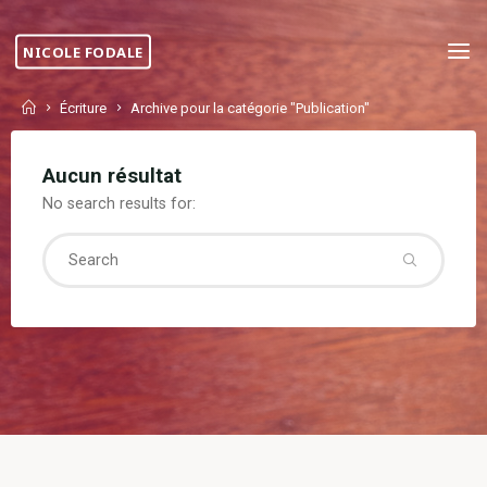
Skip
to
NICOLE FODALE
content
Home
Écriture
Archive pour la catégorie "Publication"
Aucun résultat
No search results for:
Searc
for: